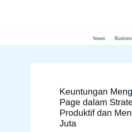
Skip
Post
to
navigation
content
News
Busines
Keuntungan Meng
Page dalam Strat
Produktif dan Me
Juta