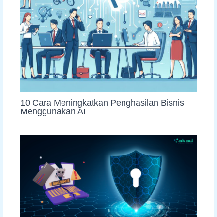
10 Cara Meningkatkan Penghasilan Bisnis
Menggunakan AI