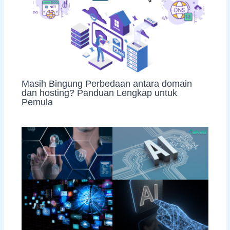
Masih Bingung Perbedaan antara domain
dan hosting? Panduan Lengkap untuk
Pemula