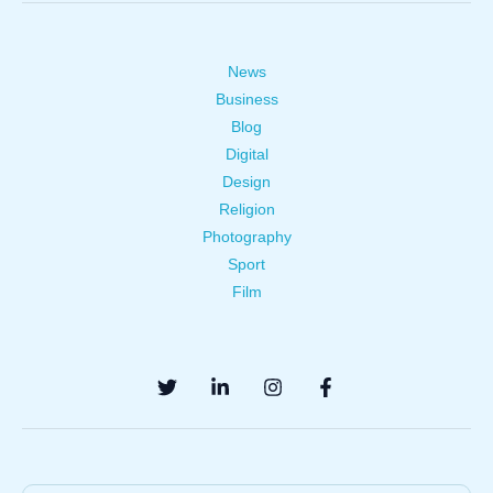
News
Business
Blog
Digital
Design
Religion
Photography
Sport
Film