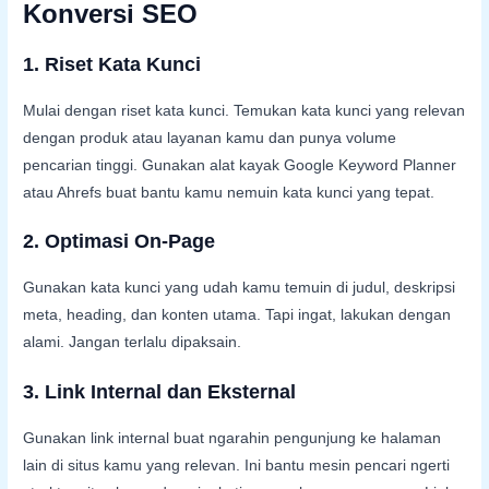
Konversi SEO
1.
Riset Kata Kunci
Mulai dengan riset kata kunci. Temukan kata kunci yang relevan
dengan produk atau layanan kamu dan punya volume
pencarian tinggi. Gunakan alat kayak Google Keyword Planner
atau Ahrefs buat bantu kamu nemuin kata kunci yang tepat.
2.
Optimasi On-Page
Gunakan kata kunci yang udah kamu temuin di judul, deskripsi
meta, heading, dan konten utama. Tapi ingat, lakukan dengan
alami. Jangan terlalu dipaksain.
3.
Link Internal dan Eksternal
Gunakan link internal buat ngarahin pengunjung ke halaman
lain di situs kamu yang relevan. Ini bantu mesin pencari ngerti