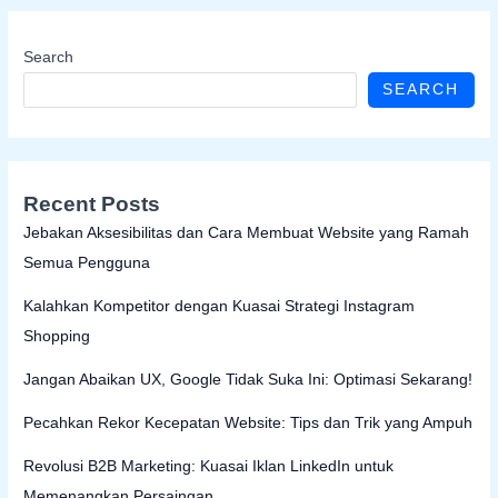
Search
SEARCH
Recent Posts
Jebakan Aksesibilitas dan Cara Membuat Website yang Ramah
Semua Pengguna
Kalahkan Kompetitor dengan Kuasai Strategi Instagram
Shopping
Jangan Abaikan UX, Google Tidak Suka Ini: Optimasi Sekarang!
Pecahkan Rekor Kecepatan Website: Tips dan Trik yang Ampuh
Revolusi B2B Marketing: Kuasai Iklan LinkedIn untuk
Memenangkan Persaingan