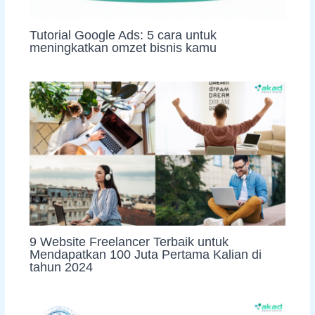
Tutorial Google Ads: 5 cara untuk
meningkatkan omzet bisnis kamu
9 Website Freelancer Terbaik untuk
Mendapatkan 100 Juta Pertama Kalian di
tahun 2024