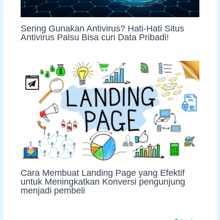
Sering Gunakan Antivirus? Hati-Hati Situs
Antivirus Palsu Bisa curi Data Pribadi!
Cara Membuat Landing Page yang Efektif
untuk Meningkatkan Konversi pengunjung
menjadi pembeli