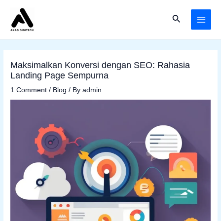
Skip
Post
MAI
Search
to
navigation
ME
content
Maksimalkan Konversi dengan SEO: Rahasia
Landing Page Sempurna
1 Comment
/
Blog
/ By
admin