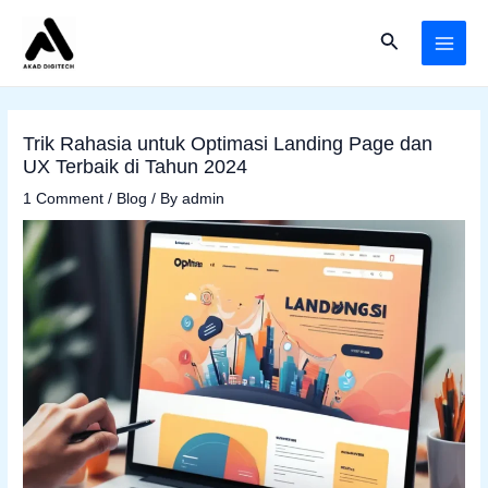
Skip
Post
MAI
Search
to
navigation
ME
content
Trik Rahasia untuk Optimasi Landing Page dan
UX Terbaik di Tahun 2024
1 Comment
/
Blog
/ By
admin